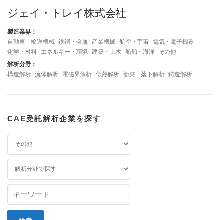
ジェイ・トレイ株式会社
製造業界：
自動車・輸送機械
鉄鋼・金属
産業機械
航空・宇宙
電気・電子機器
化学・材料
エネルギー・環境
建築・土木
船舶・海洋
その他
解析分野：
構造解析
流体解析
電磁界解析
伝熱解析
衝突・落下解析
鋳造解析
CAE受託解析企業を探す