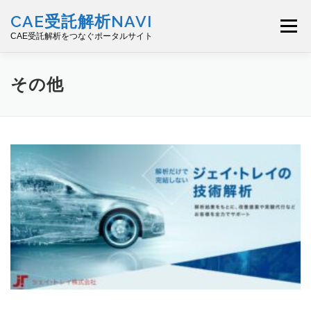
コ
CAE受託解析NAVI
ン
メニュー
テ
CAE受託解析をつなぐポータルサイト
ン
ツ
へ
ご利用ガイド
ユーザー登録（無料）
その他
ス
キ
ッ
解析サービス登録（無料）
セミナー
ログイン
プ
お問い合わせ