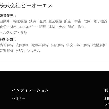
株式会社ビーオーエス
製造業界：
自動車・輸送機械
鉄鋼・金属
産業機械
航空・宇宙
電気・電子機器
化学・材料
エネルギー・環境
建築・土木
船舶・海洋
ヘルスケア・食品
解析分野：
構造解析
流体解析
電磁界解析
伝熱解析
衝突・落下解析
機構解析
音響解析
MBD・システム
インフォメーション
利
セミナー
利
プ