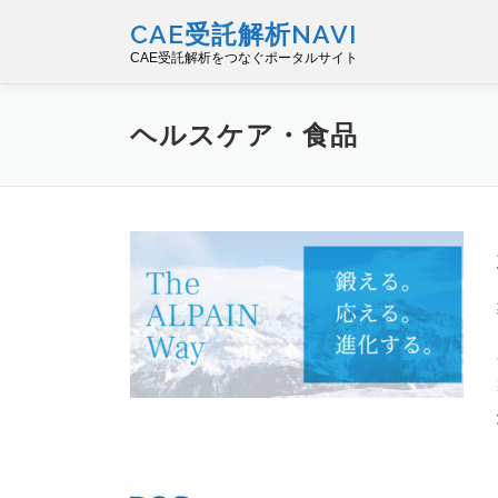
コ
CAE受託解析NAVI
ン
CAE受託解析をつなぐポータルサイト
テ
ン
ツ
ヘルスケア・食品
へ
ス
キ
ッ
プ