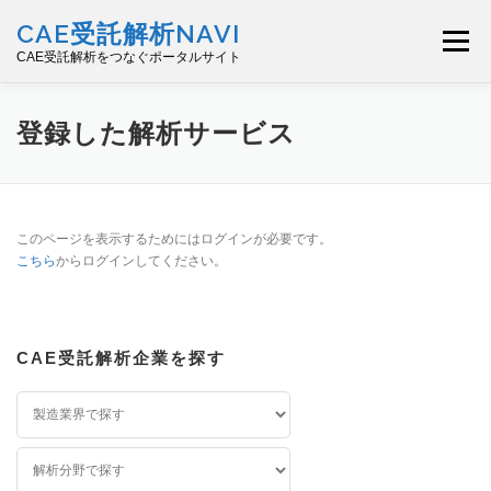
コ
CAE受託解析NAVI
ン
メニュー
テ
CAE受託解析をつなぐポータルサイト
ン
ツ
へ
ご利用ガイド
ユーザー登録（無料）
登録した解析サービス
ス
キ
ッ
解析サービス登録（無料）
セミナー
ログイン
プ
このページを表示するためにはログインが必要です。
こちら
からログインしてください。
お問い合わせ
CAE受託解析企業を探す